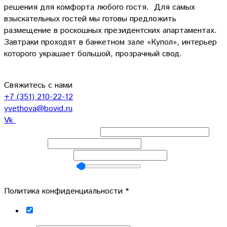
решения для комфорта любого гостя. Для самых
взыскательных гостей мы готовы предложить
размещение в роскошных президентских апартаментах.
Завтраки проходят в банкетном зале «Купол», интерьер
которого украшает большой, прозрачный свод.
Свяжитесь с нами
+7 (351) 210-22-12
yvethova@bovid.ru
Vk
Выбрать банкетный зал
*
Ваше имя
*
Номер телефона
*
Количество гостей
Гостей:
10
Политика конфиденциальности
*
Согласен с
политикой конфиденциальности